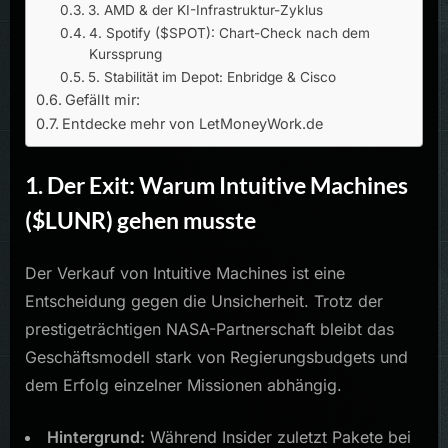
3. AMD & der KI-Infrastruktur-Zyklus
4. Spotify ($SPOT): Chart-Check nach dem
Kurssprung
5. Stabilität im Depot: Enbridge & Cisco
Gefällt mir:
Entdecke mehr von LetMoneyWork.de
1. Der Exit: Warum Intuitive Machines
($LUNR) gehen musste
Der Verkauf von Intuitive Machines ist eine
Entscheidung gegen die Unsicherheit. Trotz der
prestigeträchtigen NASA-Partnerschaft bleibt das
Geschäftsmodell stark von Regierungsbudgets und
dem Erfolg einzelner Missionen abhängig.
Hintergrund:
Während Insider zuletzt Pakete bei