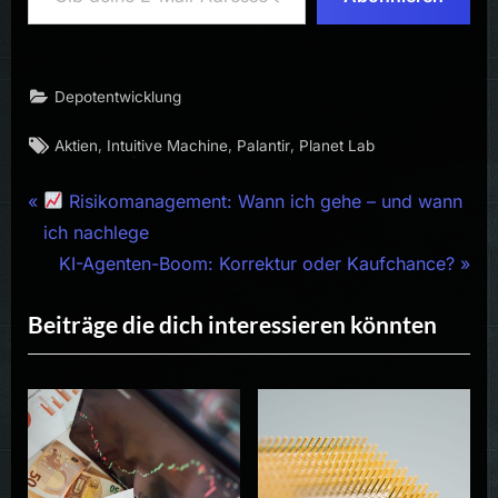
Depotentwicklung
Tags:
,
,
,
Aktien
Intuitive Machine
Palantir
Planet Lab
Beitragsnavigation
P
Risikomanagement: Wann ich gehe – und wann
r
ich nachlege
e
N
KI-Agenten-Boom: Korrektur oder Kaufchance?
v
e
Beiträge die dich interessieren könnten
i
x
o
t
u
P
s
o
P
s
o
t