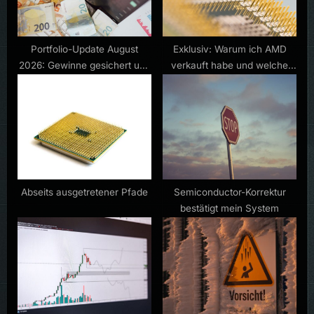
s
:
t
:
Portfolio-Update August
Exklusiv: Warum ich AMD
2026: Gewinne gesichert und
verkauft habe und welche
neue Aktien gekauft
Aktie ich als nächstes kaufe
Abseits ausgetretener Pfade
Semiconductor-Korrektur
bestätigt mein System