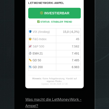
LETMONEYWORK-AMPEL
INVESTIERBAR
STATUS: STABILER TREND
VIX (Anstieg)
15,0 (-6,3%)
F&G Index
45
S&P 500
7.582
EMA 21
7.491
GD 50
7.485
GD 200
6.983
Hinweis:
Keine Anlageberatung. Handel auf
eigenes Risiko.
Update: 03.08.2026 17:30
Was macht die LetMoneyWork -
Ampel?