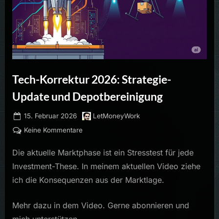
Tech-Korrektur 2026: Strategie-
Update und Depotbereinigung
Posted
By
15. Februar 2026
LetMoneyWork
on
zu
Keine Kommentare
Tech-
Die aktuelle Marktphase ist ein Stresstest für jede
Korrektur
2026:
Investment-These. In meinem aktuellen Video ziehe
Strategie-
ich die Konsequenzen aus der Marktlage.
Update
und
Mehr dazu in dem Video. Gerne abonnieren und
Depotbereinigung