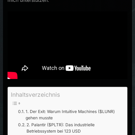
mich unterstützen.
Inhaltsverzeichnis
1. Der Exit: Warum Intuitive Machines ($LUNR)
gehen musste
2. Palantir ($PLTR): Das industrielle
Betriebssystem bei 123 USD