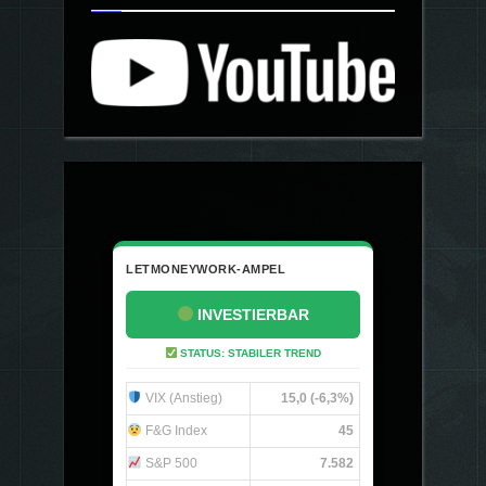
LETMONEYWORK-AMPEL
INVESTIERBAR
STATUS: STABILER TREND
VIX (Anstieg)
15,0 (-6,3%)
F&G Index
45
S&P 500
7.582