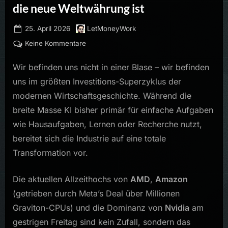
die neue Weltwährung ist
Posted
By
25. April 2026
LetMoneyWork
on
zu
Keine Kommentare
Der
Wir befinden uns nicht in einer Blase – wir befinden
KI-
Superzyklus:
uns im größten Investitions-Superzyklus der
Warum
modernen Wirtschaftsgeschichte. Während die
Hardware
breite Masse KI bisher primär für einfache Aufgaben
die
wie Hausaufgaben, Lernen oder Recherche nutzt,
neue
Weltwährung
bereitet sich die Industrie auf eine totale
ist
Transformation vor.
Die aktuellen Allzeithochs von
AMD
,
Amazon
(getrieben durch Meta’s Deal über Millionen
Graviton-CPUs) und die Dominanz von
Nvidia
am
gestrigen Freitag sind kein Zufall, sondern das