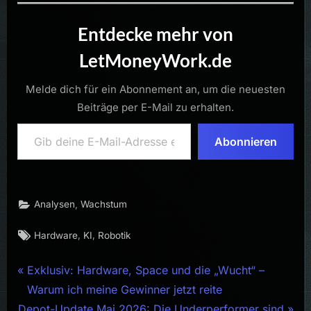
Entdecke mehr von
LetMoneyWork.de
Melde dich für ein Abonnement an, um die neuesten
Beiträge per E-Mail zu erhalten.
Gib deine E-Mail-Adresse ein ...
Abonnieren
,
Analysen
Wachstum
Tags:
,
,
Hardware
KI
Robotik
Beitragsnavigation
P
Exklusiv: Hardware, Space und die „Wucht“ –
r
Warum ich meine Gewinner jetzt reite
N
e
Depot-Update Mai 2026: Die Underperformer sind