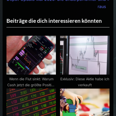
e
v
raus
x
i
Beiträge die dich interessieren könnten
t
o
P
u
o
s
s
P
t
o
:
s
t
:
Wenn die Flut sinkt: Warum
Exklusiv: Diese Aktie habe ich
Cash jetzt die größte Position
verkauft
ist