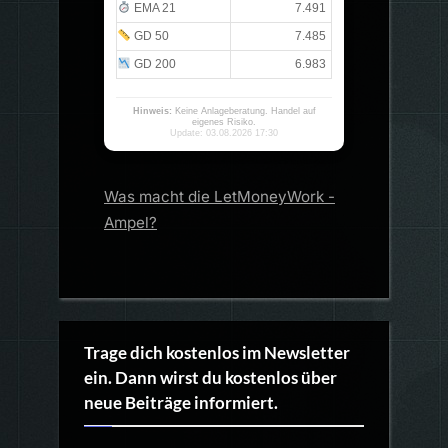
EMA 21
7.491
GD 50
7.485
GD 200
6.983
Hinweis:
Keine Anlageberatung. Handel auf
eigenes Risiko.
Update: 03.08.2026 17:30
Was macht die LetMoneyWork -
Ampel?
Trage dich kostenlos im Newsletter
ein. Dann wirst du kostenlos über
neue Beiträge informiert.