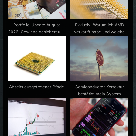
s
t
:
Portfolio-Update August
Exklusiv: Warum ich AMD
2026: Gewinne gesichert und
verkauft habe und welche
neue Aktien gekauft
Aktie ich als nächstes kaufe
Abseits ausgetretener Pfade
Semiconductor-Korrektur
bestätigt mein System