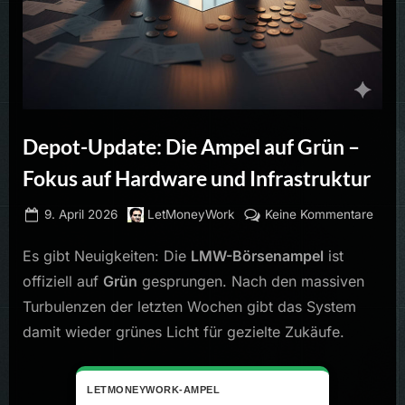
Depot-Update: Die Ampel auf Grün –
Fokus auf Hardware und Infrastruktur
Posted
By
zu
9. April 2026
LetMoneyWork
Keine Kommentare
on
Depo
Es gibt Neuigkeiten: Die
LMW-Börsenampel
ist
Updat
Die
offiziell auf
Grün
gesprungen. Nach den massiven
Ampe
Turbulenzen der letzten Wochen gibt das System
auf
damit wieder grünes Licht für gezielte Zukäufe.
Grün
–
Foku
LETMONEYWORK-AMPEL
auf