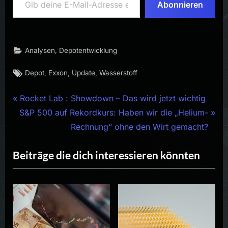
Abonnieren
,
Analysen
Depotentwicklung
Tags:
,
,
,
Depot
Exxon
Update
Wasserstoff
Beitragsnavigation
P
Rocket Lab : Showdown – Das wird jetzt wichtig
N
r
S&P 500 auf Rekordkurs: Haben wir die „Helium-
e
e
Rechnung“ ohne den Wirt gemacht?
x
v
Beiträge die dich interessieren könnten
t
i
P
o
o
u
s
s
t
P
:
o