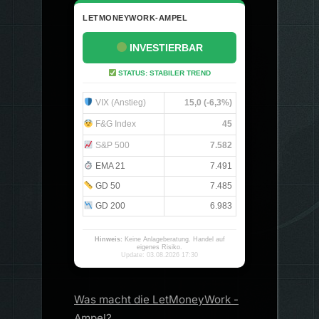
LETMONEYWORK-AMPEL
INVESTIERBAR
STATUS: STABILER TREND
VIX (Anstieg)
15,0 (-6,3%)
F&G Index
45
S&P 500
7.582
EMA 21
7.491
GD 50
7.485
GD 200
6.983
Hinweis:
Keine Anlageberatung. Handel auf
eigenes Risiko.
Update: 03.08.2026 17:30
Was macht die LetMoneyWork -
Ampel?