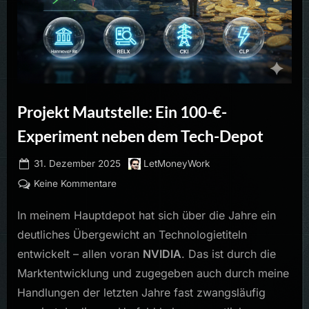
Projekt Mautstelle: Ein 100-€-
Experiment neben dem Tech-Depot
Posted
By
31. Dezember 2025
LetMoneyWork
on
zu
Keine Kommentare
Projekt
In meinem Hauptdepot hat sich über die Jahre ein
Mautstelle:
Ein
deutliches Übergewicht an Technologietiteln
100-
entwickelt – allen voran
NVIDIA
. Das ist durch die
€-
Marktentwicklung und zugegeben auch durch meine
Experiment
Handlungen der letzten Jahre fast zwangsläufig
neben