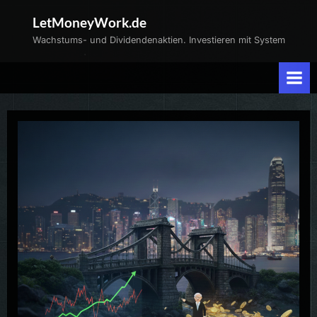
Skip
LetMoneyWork.de
to
Wachstums- und Dividendenaktien. Investieren mit System
content