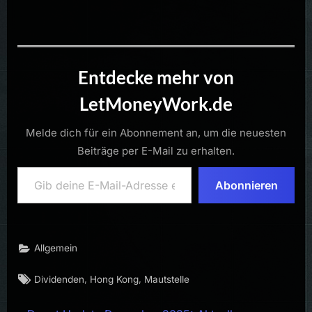
Entdecke mehr von
LetMoneyWork.de
Melde dich für ein Abonnement an, um die neuesten
Beiträge per E-Mail zu erhalten.
Gib deine E-Mail-Adresse ein ...
Abonnieren
Allgemein
Tags:
,
,
Dividenden
Hong Kong
Mautstelle