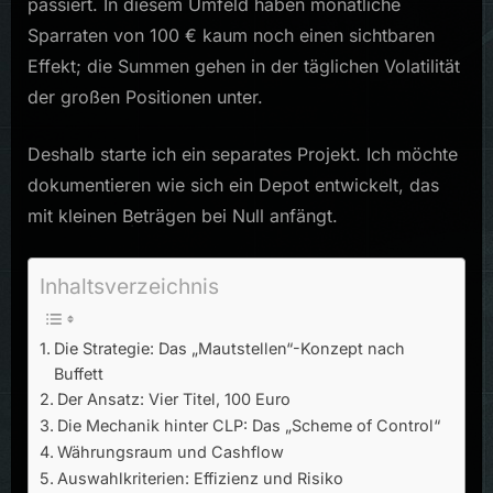
dem
passiert. In diesem Umfeld haben monatliche
Tech-
Sparraten von 100 € kaum noch einen sichtbaren
Depot
Effekt; die Summen gehen in der täglichen Volatilität
der großen Positionen unter.
Deshalb starte ich ein separates Projekt. Ich möchte
dokumentieren wie sich ein Depot entwickelt, das
mit kleinen Beträgen bei Null anfängt.
Inhaltsverzeichnis
Die Strategie: Das „Mautstellen“-Konzept nach
Buffett
Der Ansatz: Vier Titel, 100 Euro
Die Mechanik hinter CLP: Das „Scheme of Control“
Währungsraum und Cashflow
Auswahlkriterien: Effizienz und Risiko