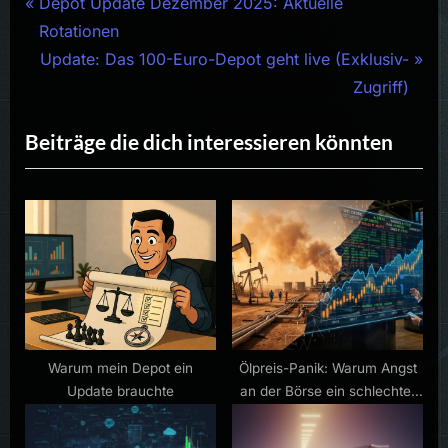
Beitragsnavigation
P
Depot Update Dezember 2025: Aktuelle
r
Rotationen
e
N
Update: Das 100-Euro-Depot geht live (Exklusiv-
v
e
Zugriff)
i
x
Beiträge die dich interessieren könnten
o
t
u
P
s
o
P
s
o
t
s
:
t
:
Warum mein Depot ein
Ölpreis-Panik: Warum Angst
Update brauchte
an der Börse ein schlechter
Berater ist