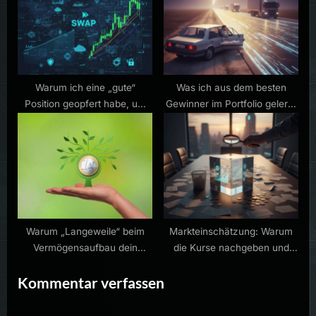
Warum ich eine „gute“
Was ich aus dem besten
Position geopfert habe, um
Gewinner im Portfolio gelernt
Platz für eine „große“ Vision
habe
zu machen
Warum „Langeweile“ beim
Markteinschätzung: Warum
Vermögensaufbau dein
die Kurse nachgeben und
größter Freund ist
eine Korrektur gesund wäre
Kommentar verfassen