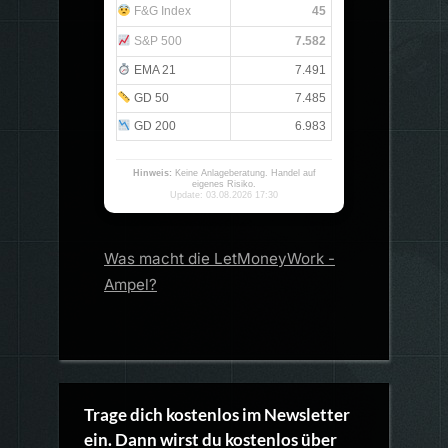
F&G Index
45
S&P 500
7.582
EMA 21
7.491
GD 50
7.485
GD 200
6.983
Hinweis:
Keine Anlageberatung. Handel auf
eigenes Risiko.
Update: 03.08.2026 17:30
Was macht die LetMoneyWork -
Ampel?
Trage dich kostenlos im Newsletter
ein. Dann wirst du kostenlos über