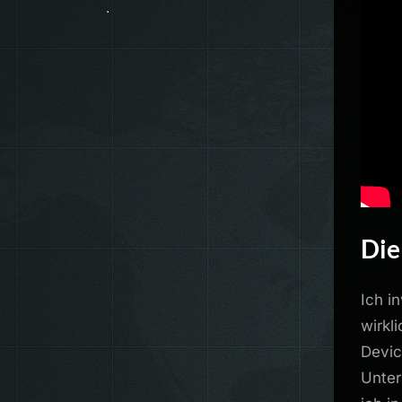
Die
Ich i
wirkl
Devic
Unter