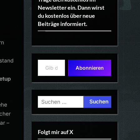
Newsletter ein. Dann wirst
du kostenlos über neue
Beiträge informiert.
rn
Gib deine E-Mail-Adresse ein ...
rstand
Abonnieren
etup
Suchen
ehe
nach:
scher
ar –
Folgt mir auf X