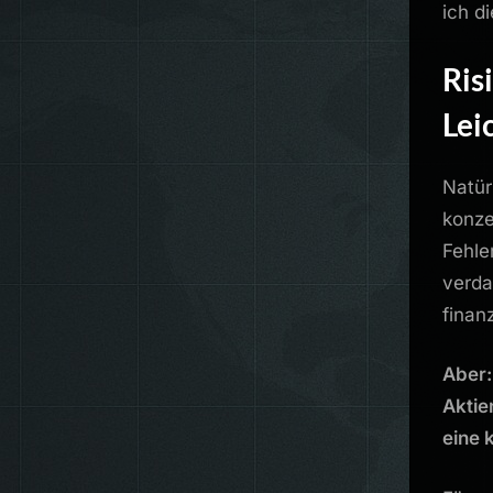
ich d
Ris
Lei
Natür
konzen
Fehle
verda
finanz
Aber:
Aktie
eine 