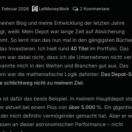
sted
By
zu
. Februar 2026
LetMoneyWork
2 Kommentare
Was
einen Blog und meine Entwicklung der letzten Jahre
ich
aus
lgt, weiß: Mein Depot war lange Zeit auf Absicherung
dem
mmt. So lernt man das nun mal in den gängigsten Büche
besten
das Investieren. Ich hielt rund
40 Titel
im Portfolio. Das
Gewinner
em war dabei nicht, dass ich die Unternehmen nicht ve
im
 kannte mich in den Werten und Branchen gut aus. Das
Portfolio
em war die mathematische Logik dahinter:
Das Depot-S
gelernt
habe
e schlichtweg nicht zu meinem Ziel.
a ist dafür das beste Beispiel. In meinem Hauptdepot st
ier aktuell bei einem Plus von
über 5.000 %
. Ein giganti
 der mich definitiv vermögender gemacht hat. Aber er w
sen an dieser astronomischen Performance – nicht