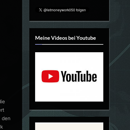
Meine Videos bei Youtube
die
rt
i den
rk