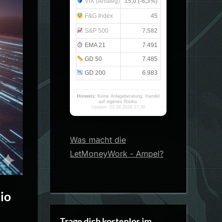
VIX (Anstieg)
15,0 (-6,3%)
F&G Index
45
S&P 500
7.582
EMA 21
7.491
GD 50
7.485
GD 200
6.983
Hinweis:
Keine Anlageberatung. Handel
auf eigenes Risiko.
Update: 03.08.2026 17:30
Was macht die
LetMoneyWork - Ampel?
io
Trage dich kostenlos im