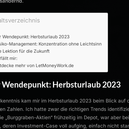
nsändernd
.
altsverzeichnis
r Wendepunkt: Herbsturlaub 2023
siko-Management: Konzentration ohne Leichtsinn
e Lektion für die Zukunft
fällt mir:
tdecke mehr von LetMoneyWork.de
 Wendepunkt: Herbsturlaub 2023
rkenntnis kam mir im Herbsturlaub 2023 beim Blick auf 
en Zahlen. Ich hatte zwar die richtigen Trends identifizie
ie „Burggraben-Aktien“ frühzeitig im Depot, war aber be
n, deren Investment-Case voll aufging, einfach nicht sta