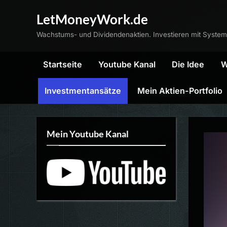
Skip
LetMoneyWork.de
to
Wachstums- und Dividendenaktien. Investieren mit System
content
Startseite
Youtube Kanal
Die Idee
W
Investmentansätze
Mein Aktien-Portfolio
Mein Youtube Kanal