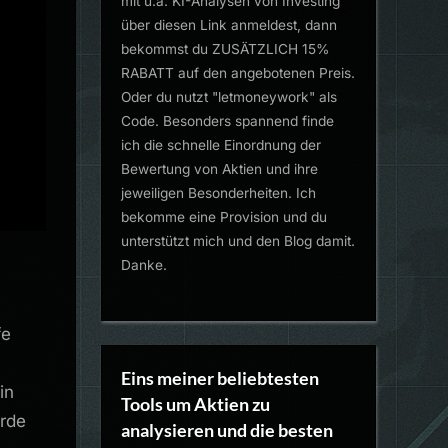
mit u.a. KI-Analysen von Investing
über diesen Link anmeldest, dann
bekommst du ZUSÄTZLICH 15%
RABATT auf den angebotenen Preis.
Oder du nutzt "letmoneywork" als
Code. Besonders spannend finde
ich die schnelle Einordnung der
Bewertung von Aktien und ihre
jeweiligen Besonderheiten. Ich
bekomme eine Provision und du
unterstützt mich und den Blog damit.
Danke.
fe
Eins meiner beliebtesten
in
Tools um Aktien zu
erde
analysieren und die besten