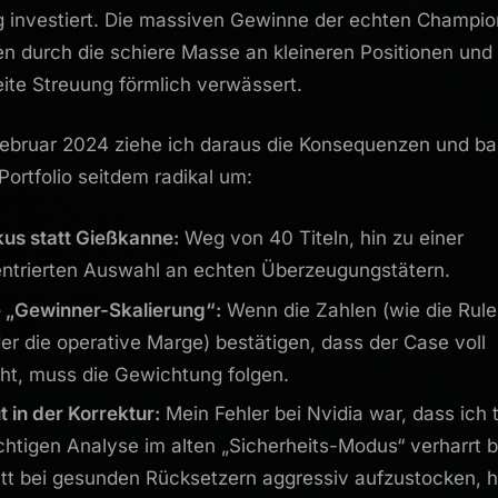
 investiert. Die massiven Gewinne der echten Champio
n durch die schiere Masse an kleineren Positionen und 
eite Streuung förmlich verwässert.
Februar 2024 ziehe ich daraus die Konsequenzen und b
Portfolio seitdem radikal um:
kus statt Gießkanne:
Weg von 40 Titeln, hin zu einer
ntrierten Auswahl an echten Überzeugungstätern.
e „Gewinner-Skalierung“:
Wenn die Zahlen (wie die Rule
er die operative Marge) bestätigen, dass der Case voll
ht, muss die Gewichtung folgen.
 in der Korrektur:
Mein Fehler bei Nvidia war, dass ich t
ichtigen Analyse im alten „Sicherheits-Modus“ verharrt b
tt bei gesunden Rücksetzern aggressiv aufzustocken, 