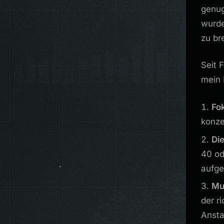
genug
wurde
zu br
Seit 
mein 
Fo
konze
Di
40 od
aufge
Mut
der r
Ansta