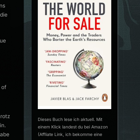
ns
die
aue
 of
rotz
Dieses Buch lese ich aktuell. Mit
in.
einem Klick landest du bei Amazon
habe
(Affliate Link, ich bekomme eine