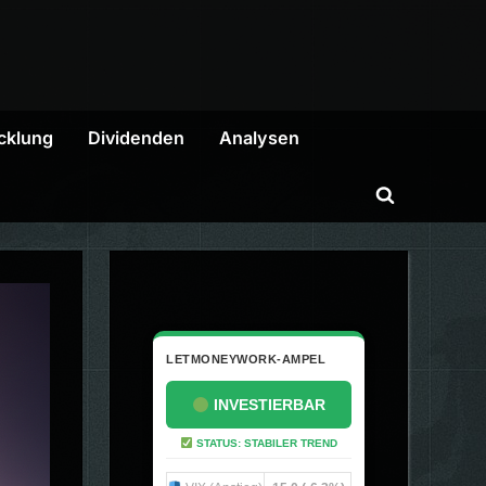
cklung
Dividenden
Analysen
Toggle
search
form
LETMONEYWORK-AMPEL
INVESTIERBAR
STATUS: STABILER TREND