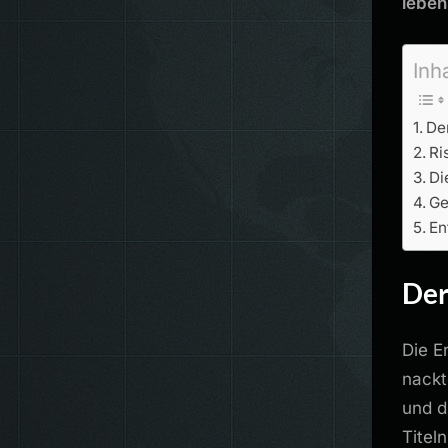
lebe
Inh
De
Ri
Di
Ge
En
Der
Die E
nackt
und d
Titel