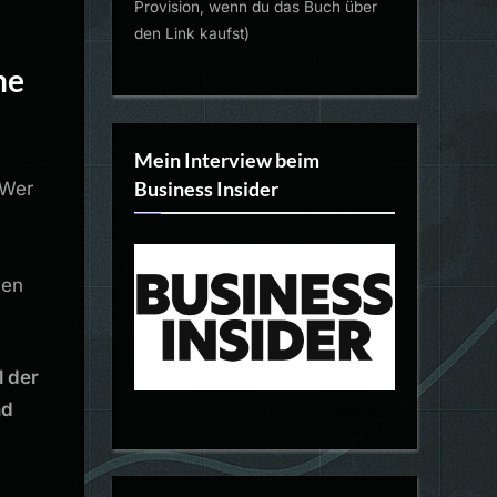
Provision, wenn du das Buch über
den Link kaufst)
ne
Mein Interview beim
Business Insider
 Wer
nen
l der
nd