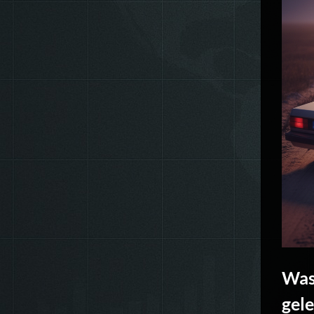
Was
gel