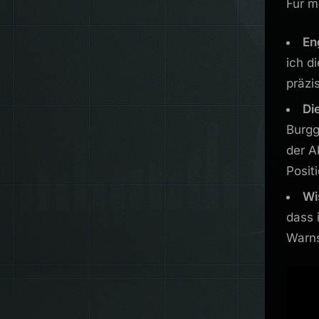
Für m
En
ich d
präzi
Di
Burgg
der A
Posit
Wi
dass 
Warns