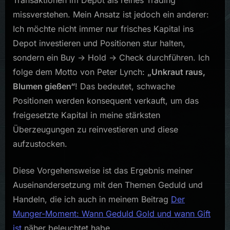
Transaktionen im Depot als reines Trading
und
Growth
missverstehen. Mein Ansatz ist jedoch ein anderer:
-
Ich möchte nicht immer nur frisches Kapital ins
November
Depot investieren und Positionen stur halten,
2025
sondern ein Buy -> Hold -> Check durchführen. Ich
folge dem Motto von Peter Lynch:
„Unkraut raus,
Blumen gießen“
! Das bedeutet, schwache
Positionen werden konsequent verkauft, um das
freigesetzte Kapital in meine stärksten
Überzeugungen zu reinvestieren und diese
aufzustocken.
Diese Vorgehensweise ist das Ergebnis meiner
Auseinandersetzung mit den Themen Geduld und
Handeln, die ich auch in meinem Beitrag
Der
Munger-Moment: Wann Geduld Gold und wann Gift
ist
näher beleuchtet habe.