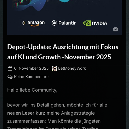
Depot-Update: Ausrichtung mit Fokus
auf KI und Growth -November 2025
Posted
By
6. November 2025
LetMoneyWork
on
zu
Keine Kommentare
Depot-
Hallo liebe Community,
Update:
Ausrichtung
mit
bevor wir ins Detail gehen, möchte ich für alle
Fokus
neuen Leser
kurz meine Anlagestrategie
auf
zusammenfassen: Man könnte die jüngsten
KI