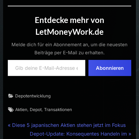
Entdecke mehr von
LetMoneyWork.de
Melde dich für ein Abonnement an, um die neuesten
Beiträge per E-Mail zu erhalten.
Gib deine E-Mail-Adresse ein ...
Abonnieren
Depotentwicklung
Tags:
,
,
Aktien
Depot
Transaktionen
Beitragsnavigation
P
Diese 5 japanischen Aktien stehen jetzt im Fokus
r
N
Depot-Update: Konsequentes Handeln im