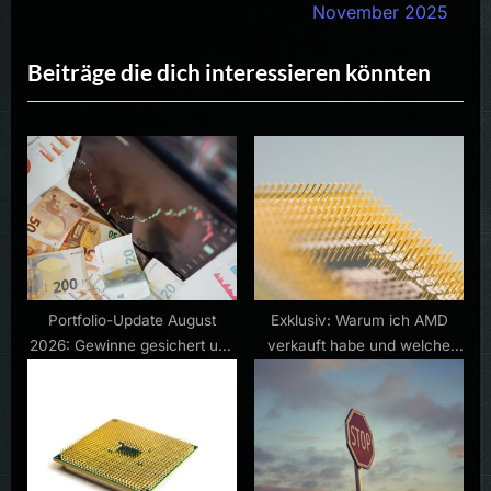
e
e
November 2025
v
x
Beiträge die dich interessieren könnten
i
t
o
P
u
o
s
s
P
t
o
:
s
t
:
Portfolio-Update August
Exklusiv: Warum ich AMD
2026: Gewinne gesichert und
verkauft habe und welche
neue Aktien gekauft
Aktie ich als nächstes kaufe