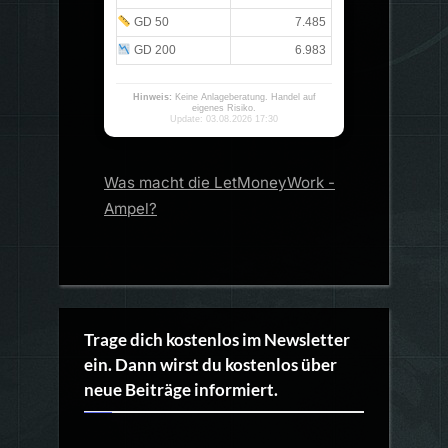
GD 50
7.485
GD 200
6.983
Hinweis:
Keine Anlageberatung. Handel auf
eigenes Risiko.
Update: 03.08.2026 17:30
Was macht die LetMoneyWork -
Ampel?
Trage dich kostenlos im Newsletter
ein. Dann wirst du kostenlos über
neue Beiträge informiert.