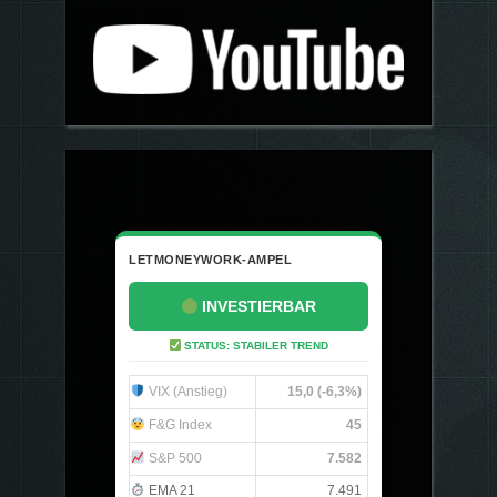
LETMONEYWORK-AMPEL
INVESTIERBAR
STATUS: STABILER TREND
VIX (Anstieg)
15,0 (-6,3%)
F&G Index
45
S&P 500
7.582
EMA 21
7.491