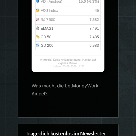
VIX (Anstieg)
15,0 (-6,3%)
F&G Index
45
S&P 500
7.582
EMA 21
7.491
GD 50
7.485
GD 200
6.983
Hinweis:
Keine Anlageberatung. Handel auf
eigenes Risiko.
Update: 03.08.2026 17:30
Was macht die LetMoneyWork -
Ampel?
Trage dich kostenlos im Newsletter