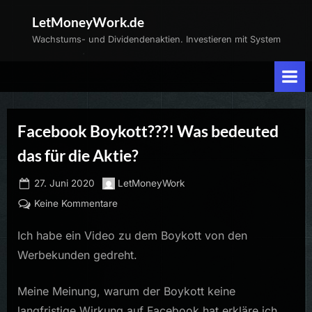
Skip
LetMoneyWork.de
to
Wachstums- und Dividendenaktien. Investieren mit System
content
Facebook Boykott???! Was bedeuted
das für die Aktie?
Posted
By
27. Juni 2020
LetMoneyWork
on
zu
Keine Kommentare
Facebook
Ich habe ein Video zu dem Boykott von den
Boykott???!
Was
Werbekunden gedreht.
bedeuted
das
Meine Meinung, warum der Boykott keine
für
langfristige Wirkung auf Facebook hat erkläre ich