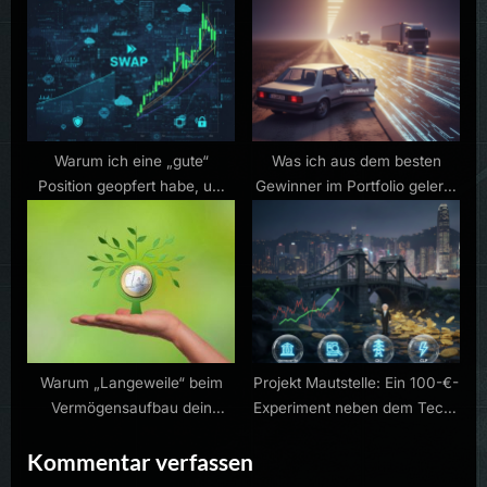
Warum ich eine „gute“
Was ich aus dem besten
Position geopfert habe, um
Gewinner im Portfolio gelernt
Platz für eine „große“ Vision
habe
zu machen
Warum „Langeweile“ beim
Projekt Mautstelle: Ein 100-€-
Vermögensaufbau dein
Experiment neben dem Tech-
größter Freund ist
Depot
Kommentar verfassen