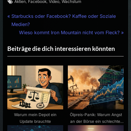
Tags:
,
,
,
Aktien
Facebook
Video
Wachstum
Beitragsnavigation
P
Starbucks oder Facebook? Kaffee oder Soziale
r
Medien?
e
N
Wieso kommt Iron Mountain nicht vom Fleck?
v
e
Beiträge die dich interessieren könnten
i
x
o
t
u
P
s
o
P
s
o
t
s
:
t
:
Warum mein Depot ein
Ölpreis-Panik: Warum Angst
Update brauchte
an der Börse ein schlechter
Berater ist