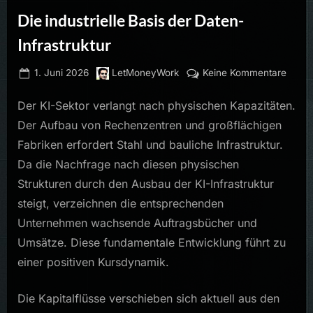
Die industrielle Basis der Daten-
Infrastruktur
Posted
By
zu
1. Juni 2026
LetMoneyWork
Keine Kommentare
on
Die
Der KI-Sektor verlangt nach physischen Kapazitäten.
indust
Basis
Der Aufbau von Rechenzentren und großflächigen
der
Fabriken erfordert Stahl und bauliche Infrastruktur.
Daten
Da die Nachfrage nach diesen physischen
Infras
Strukturen durch den Ausbau der KI-Infrastruktur
steigt, verzeichnen die entsprechenden
Unternehmen wachsende Auftragsbücher und
Umsätze. Diese fundamentale Entwicklung führt zu
einer positiven Kursdynamik.
Die Kapitalflüsse verschieben sich aktuell aus den