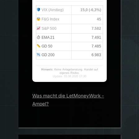
VIX (Anstieg)
15,0 (-6,3%)
F&G Index
45
S&P 500
7.582
EMA 21
7.491
GD 50
7.485
GD 200
6.983
Hinweis:
Keine Anlageberatung. Handel auf
eigenes Risiko.
Update: 03.08.2026 17:30
Was macht die LetMoneyWork -
Ampel?