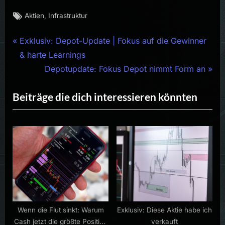
Tags:
,
Aktien
Infrastruktur
Beitragsnavigation
P
Exklusiv: Depot-Update | Fokus auf die Gewinner
r
& harte Learnings
e
N
Depotupdate: Fokus Depot nimmt Form an
v
e
Beiträge die dich interessieren könnten
i
x
o
t
u
P
s
o
P
s
o
t
s
:
t
:
Wenn die Flut sinkt: Warum
Exklusiv: Diese Aktie habe ich
Cash jetzt die größte Position
verkauft