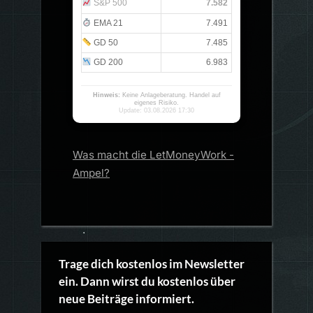
S&P 500
7.582
EMA 21
7.491
GD 50
7.485
GD 200
6.983
Hinweis:
Keine Anlageberatung. Handel auf
eigenes Risiko.
Update: 03.08.2026 17:30
Was macht die LetMoneyWork -
Ampel?
Trage dich kostenlos im Newsletter
ein. Dann wirst du kostenlos über
neue Beiträge informiert.