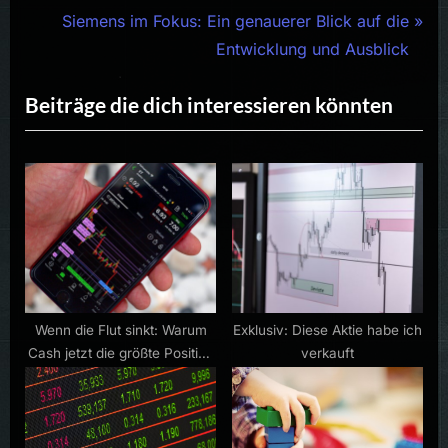
v
N
Siemens im Fokus: Ein genauerer Blick auf die
i
e
Entwicklung und Ausblick
o
x
Beiträge die dich interessieren könnten
u
t
s
P
P
o
o
s
s
t
t
:
:
Wenn die Flut sinkt: Warum
Exklusiv: Diese Aktie habe ich
Cash jetzt die größte Position
verkauft
ist