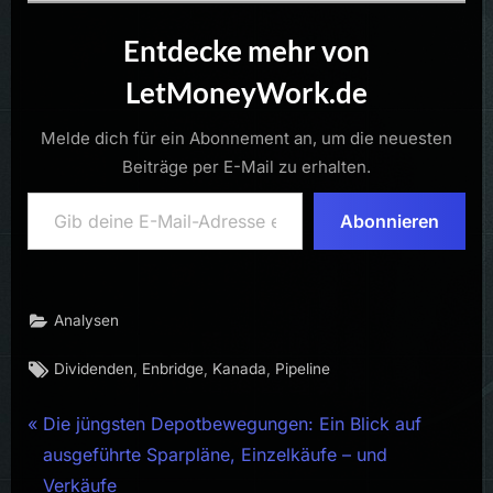
Entdecke mehr von
LetMoneyWork.de
Melde dich für ein Abonnement an, um die neuesten
Beiträge per E-Mail zu erhalten.
Gib deine E-Mail-Adresse ein ...
Abonnieren
Analysen
Tags:
,
,
,
Dividenden
Enbridge
Kanada
Pipeline
Beitragsnavigation
P
Die jüngsten Depotbewegungen: Ein Blick auf
r
ausgeführte Sparpläne, Einzelkäufe – und
e
Verkäufe