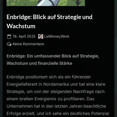
Enbridge: Blick auf Strategie und
Wachstum
Posted
By
18. April 2025
LetMoneyWork
on
zu
Keine Kommentare
Enbridge:
Enbridge: Ein umfassender Blick auf Strategie,
Blick
auf
Wachstum und finanzielle Stärke
Strategie
und
Enbridge positioniert sich als ein führender
Wachstum
Energielieferant in Nordamerika und hat eine klare
Strategie, um von der steigenden Nachfrage nach
einem breiten Energiemix zu profitieren. Das
Unternehmen hat in den letzten Jahren beachtliche
Erfolge erzielt, und ich sehe ein deutliches Potenzial