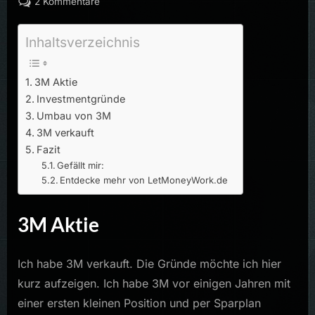
zu
2 Kommentare
3M
verkauft
Inhaltsverzeichnis
3M Aktie
Investmentgründe
Umbau von 3M
3M verkauft
Fazit
Gefällt mir:
Entdecke mehr von LetMoneyWork.de
3M Aktie
Ich habe 3M verkauft. Die Gründe möchte ich hier
kurz aufzeigen. Ich habe 3M vor einigen Jahren mit
einer ersten kleinen Position und per Sparplan