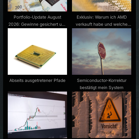
s
t
Portfolio-Update August
Exklusiv: Warum ich AMD
2026: Gewinne gesichert und
verkauft habe und welche
:
neue Aktien gekauft
Aktie ich als nächstes kaufe
Abseits ausgetretener Pfade
Semiconductor-Korrektur
bestätigt mein System