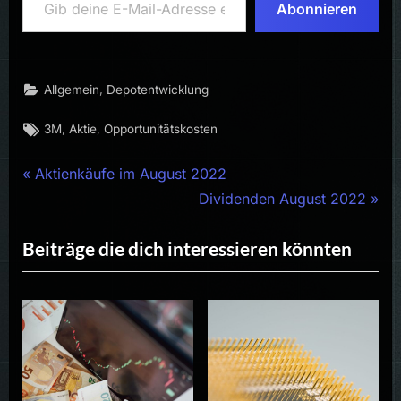
Abonnieren
,
Allgemein
Depotentwicklung
Tags:
,
,
3M
Aktie
Opportunitätskosten
Beitragsnavigation
P
Aktienkäufe im August 2022
r
N
Dividenden August 2022
e
e
Beiträge die dich interessieren könnten
v
x
i
t
o
P
u
o
s
s
P
t
o
: