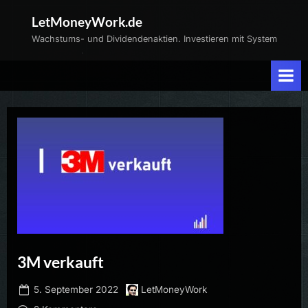
Skip
LetMoneyWork.de
to
Wachstums- und Dividendenaktien. Investieren mit System
content
3M verkauft
Posted
By
5. September 2022
LetMoneyWork
on