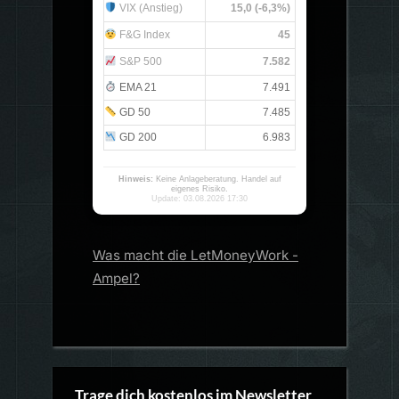
VIX (Anstieg)
15,0 (-6,3%)
F&G Index
45
S&P 500
7.582
EMA 21
7.491
GD 50
7.485
GD 200
6.983
Hinweis:
Keine Anlageberatung. Handel auf
eigenes Risiko.
Update: 03.08.2026 17:30
Was macht die LetMoneyWork -
Ampel?
Trage dich kostenlos im Newsletter