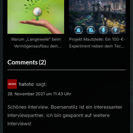
Warum „Langeweile“ beim
Projekt Mautstelle: Ein 100-€-
Vermögensaufbau dein
Experiment neben dem Tech-
größter Freund ist
Depot
on
Comments
(2)
“Interview
mit
hatoto
sagt:
@Boersenstilz”
28. November 2021 um 11:43 Uhr
Schönes Interview. Boersenstilz ist ein interessanter
Interviewpartner. ich bin gespannt auf weitere
Interviews!