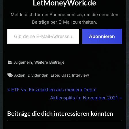
LetMoneyWork.de
Melde dich für ein Abonnement an, um die neuesten
Beiträge per E-Mail zu erhalten.
Gib deine E-Mail-Adresse ein ...
Abonnieren
,
Allgemein
Weitere Beiträge
Tags:
,
,
,
,
Aktien
Dividenden
Erbe
Gast
Interview
Beitragsnavigation
P
ETF vs. Einzelaktien aus meinem Depot
r
N
Aktiensplits im November 2021
e
e
Beiträge die dich interessieren könnten
v
x
i
t