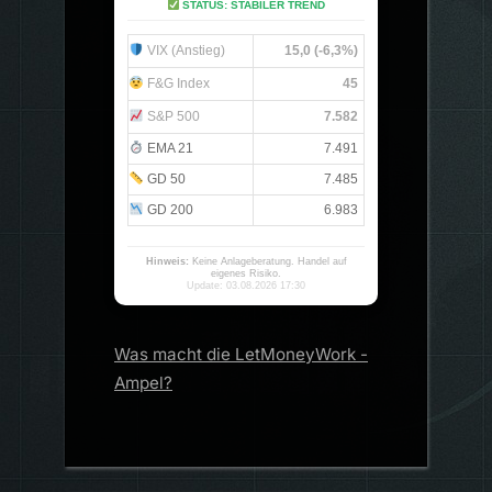
STATUS: STABILER TREND
VIX (Anstieg)
15,0 (-6,3%)
F&G Index
45
S&P 500
7.582
EMA 21
7.491
GD 50
7.485
GD 200
6.983
Hinweis:
Keine Anlageberatung. Handel auf
eigenes Risiko.
Update: 03.08.2026 17:30
Was macht die LetMoneyWork -
Ampel?