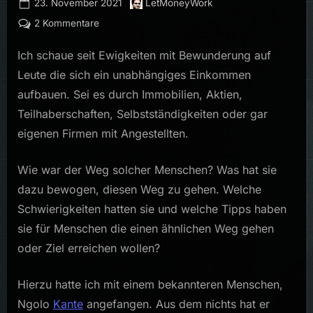
Posted
By
23. November 2021
LetMoneyWork
on
zu
2 Kommentare
Interview
Ich schaue seit Ewigkeiten mit Bewunderung auf
mit
@Boersenstilz
Leute die sich ein unabhängiges Einkommen
aufbauen. Sei es durch Immobilien, Aktien,
Teilhaberschaften, Selbstständigkeiten oder gar
eigenen Firmen mit Angestellten.
Wie war der Weg solcher Menschen? Was hat sie
dazu bewogen, diesen Weg zu gehen. Welche
Schwierigkeiten hatten sie und welche Tipps haben
sie für Menschen die einen ähnlichen Weg gehen
oder Ziel erreichen wollen?
Hierzu hatte ich mit einem bekannteren Menschen,
Ngolo
Kante
angefangen. Aus dem nichts hat er