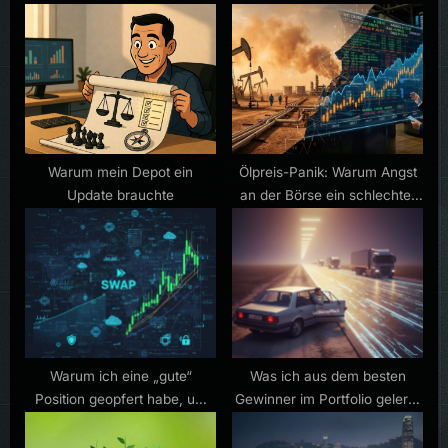
o
P
u
o
s
s
P
t
o
:
s
t
Warum mein Depot ein
Ölpreis-Panik: Warum Angst
Update brauchte
an der Börse ein schlechter
:
Berater ist
Warum ich eine „gute“
Was ich aus dem besten
Position geopfert habe, um
Gewinner im Portfolio gelernt
Platz für eine „große“ Vision
habe
zu machen