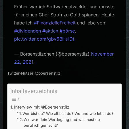
Früher war ich Softwareentwickler und musste
für meinen Chef Stroh zu Gold spinnen. Heute
habe ich
#FinanzielleFreiheit
und lebe von
#dividenden
#aktien
#börse
.
pic.twitter.com/gbv6BHulDt
— Börsenstilzchen (@boersenstilz)
November
22, 2021
Twitter-Nutzer @boersenstilz
Inhaltsverzeichnis
Interview mit @Boersenstilz
Wer bist du? Wie alt bist du? Wo und wie lebst du?
Wie war dein Werdegang und was hast du
beruflich gemacht?