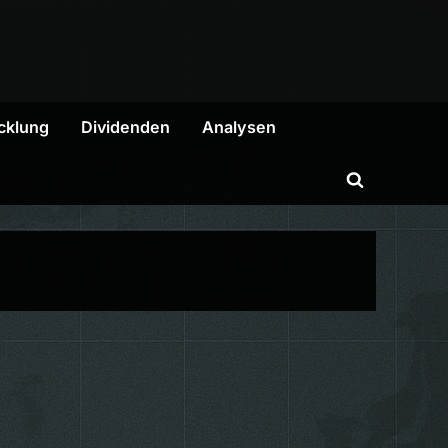
cklung
Dividenden
Analysen
Toggle
search
form